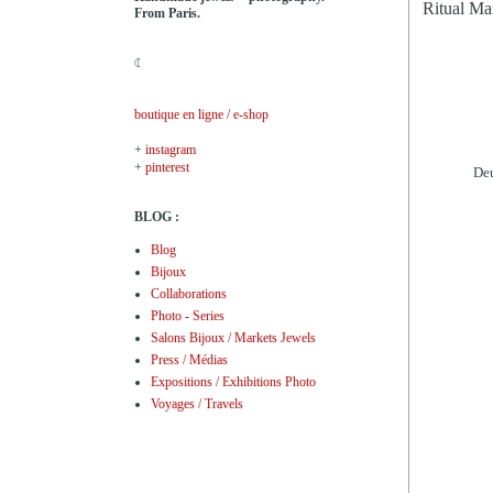
Ritual Mar
From Paris.
☾
boutique en ligne / e-shop
+
instagram
+
pinterest
Deu
BLOG :
Blog
Bijoux
Collaborations
Photo - Series
Salons Bijoux / Markets Jewels
Press / Médias
Expositions / Exhibitions Photo
Voyages / Travels