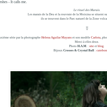
shes - It calls me.
Le rituel des Marais.
Les marais de la Deu et la rouvraie de la Moixina se situent s
ils se trouvent dans le Parc naturel de la Zone volc
☿
xième série par la photographe
Helena Aguilar Mayans
et son modèle
Carlota
, pho
Merci à elles deux.
Photo
H.A.M
. :
site
et
blog
.
Bijoux
Crosses & Crystal Ball
:
cutebon