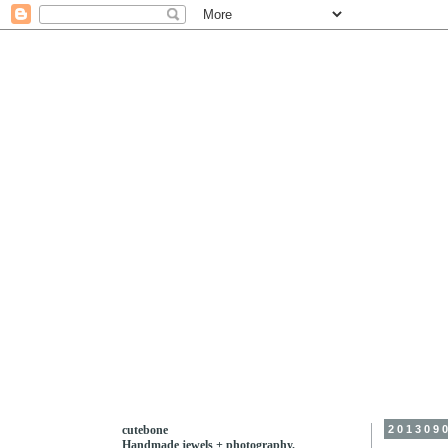
cutebone
201309
Handmade jewels + photography.